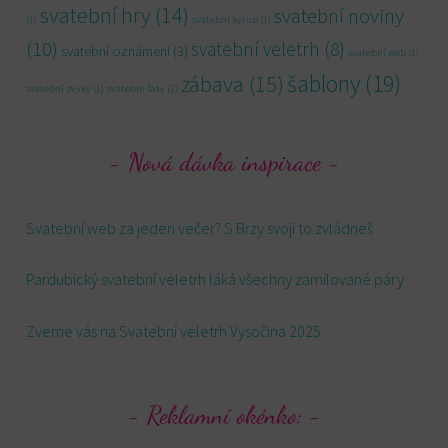
svatební hry
(14)
svatební noviny
(1)
svatební kytice
(1)
(10)
svatební veletrh
(8)
svatební oznámení
(3)
svatební web
(1)
šablony
(19)
zábava
(15)
svatební zvyky
(1)
svatební šaty
(1)
Nová dávka inspirace
Svatební web za jeden večer? S Brzy svoji to zvládneš
Pardubický svatební veletrh láká všechny zamilované páry
Zveme vás na Svatební veletrh Vysočina 2025
Reklamní okénko: