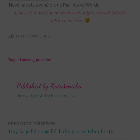
Nově nainstalované písmo Pacifico ve Wordu.
Líbil se ti tento článek? Budu ráda, když o něm dáš vědět
dalším nevěstám
Post Views:
5 306
Tagged
návody
,
praktické
Published by
Katušenička
View all posts by Katušenička
PŘEDCHOZÍ PŘÍSPĚVEK
Navigace
Tipy na jedlé i nejedlé dárky pro svatební hosty