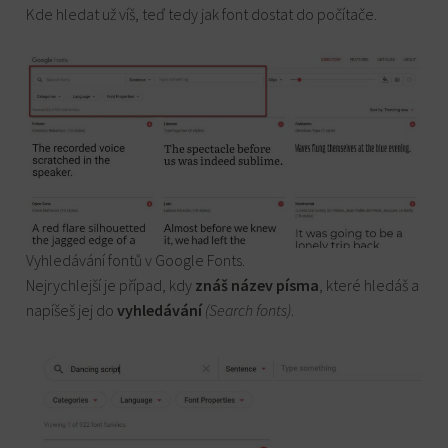
Kde hledat už víš, teď tedy jak font dostat do počítače.
Vyhledávání fontů v Google Fonts.
Nejrychlejší je případ, kdy
znáš název písma
, které hledáš a
napíšeš jej do
vyhledávání
(Search fonts)
.