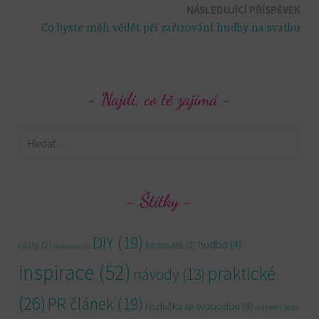
pro
NÁSLEDUJÍCÍ PŘÍSPĚVEK
Co byste měli vědět při zařizování hudby na svatbu
příspěvek
Najdi, co tě zajímá
Vyhledávání
Štítky
DIY
(19)
hudba
(4)
citáty
(2)
fotokoutek
(2)
dekorace
(1)
inspirace
(52)
praktické
návody
(13)
(26)
PR článek
(19)
rozlučka se svobodou
(3)
svatební cesta