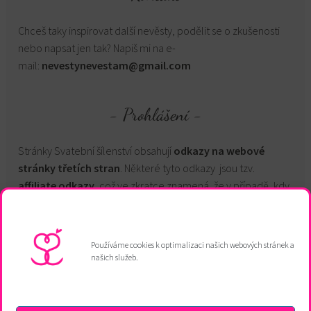
Chceš taky inspirovat další nevěsty, podělit se o zkušenosti
nebo napsat jen tak? Napiš mi na e-
mail:
nevestynevestam@gmail.com
Prohlášení
Stránky Svatební šílenství obsahují
odkazy na webové
stránky třetích stran
. Některé tyto odkazy jsou tzv.
affiliate odkazy
, což ve zkratce znamená, že v případě, kdy
tyto stránky navštívíš a něco si koupíš, získám provizi z tvého
nákupu. Přispěješ tak na provoz tohoto webu, který pomáhá
nevěstám přežít svatební šílenství. Pro více informací
mrkni
Používáme cookies k optimalizaci našich webových stránek a
tady
.
našich služeb.
Kopírování textů a materiálů je zakázáno. Volně