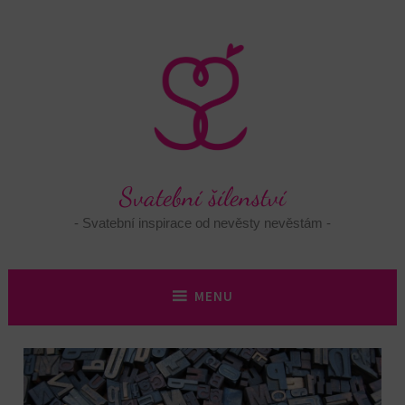
Skip
to
content
Svatební šílenství
Svatební inspirace od nevěsty nevěstám
MENU