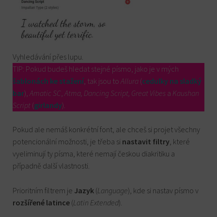
Vyhledávání přes lupu.
TIP: Pokud budeš hledat stejné písmo, jako je v mých
šablonách ke stažení
, tak jsou to
Allura
(
cedulky na sladký
bar
),
Amatic SC
,
Atma, Dancing Script, Great Vibes
a
Kaushan
Script
(
girlandy
).
Pokud ale nemáš konkrétní font, ale chceš si projet všechny
potencionální možnosti, je třeba si
nastavit filtry
, které
vyeliminují ty písma, které nemají českou diakritiku a
případně další vlastnosti.
Prioritním filtrem je
Jazyk
(
Language
), kde si nastav písmo v
rozšířené latince
(
Latin Extended
).