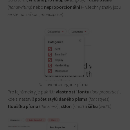
(
handwriting
) nebo
neproporcionální
(= všechny znaky jsou
se stejnou šířkou;
monospace
).
Nastavení kategorie písma.
Pro fajnšmekry je pak filtr
vlastností fontu
(
font properties
),
kde si nastavíš
počet stylů daného písma
(
font styles
),
tloušťku písma
(
thickness
),
sklon
(
slant
) a
šířku
(
width
).