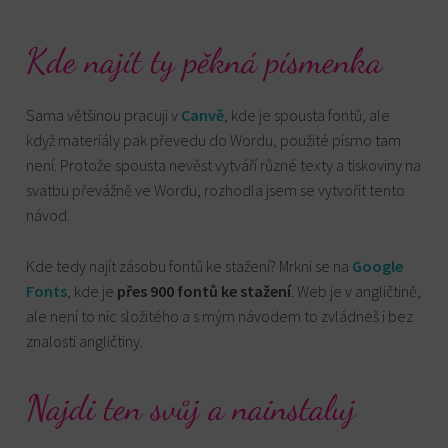
Kde najít ty pěkná písmenka
Sama většinou pracuji v
Canvě
, kde je spousta fontů, ale
když materiály pak převedu do Wordu, použité písmo tam
není. Protože spousta nevěst vytváří různé texty a tiskoviny na
svatbu převážně ve Wordu, rozhodla jsem se vytvořit tento
návod.
Kde tedy najít zásobu fontů ke stažení? Mrkni se na
Google
Fonts
, kde je
přes 900 fontů ke stažení
. Web je v angličtině,
ale není to nic složitého a s mým návodem to zvládneš i bez
znalosti angličtiny.
Najdi ten svůj a nainstaluj