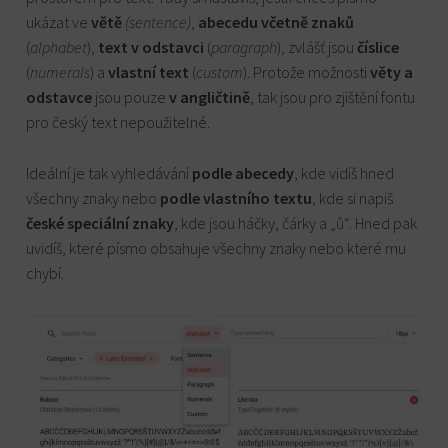
ukázat ve
větě
(sentence)
,
abecedu včetně znaků
(
alphabet
),
text v odstavci
(
paragraph
), zvlášť jsou
číslice
(
numerals
) a
vlastní text
(
custom
). Protože možnosti
věty a
odstavce
jsou pouze
v angličtině
, tak jsou pro zjištění fontu
pro český text nepoužitelné.
Ideální je tak vyhledávání
podle abecedy
, kde vidíš hned
všechny znaky nebo
podle vlastního textu
, kde si napiš
české speciální znaky
, kde jsou háčky, čárky a „ů“. Hned pak
uvidíš, které písmo obsahuje všechny znaky nebo které mu
chybí.