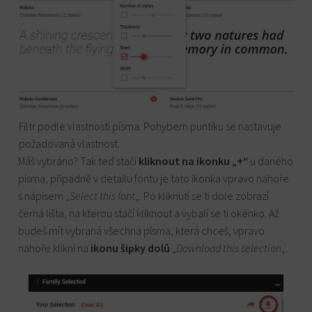
Filtr podle vlastností písma. Pohybem puntíku se nastavuje
požadovaná vlastnost.
Máš vybráno? Tak teď stačí
kliknout na ikonku „+“
u daného
písma, případně v detailu fontu je tato ikonka vpravo nahoře
s nápisem „
Select this font
„. Po kliknutí se ti dole zobrazí
černá lišta, na kterou stačí kliknout a vybalí se ti okénko. Až
budeš mít vybraná všechna písma, která chceš, vpravo
nahoře klikni na
ikonu šipky dolů
„
Download this selection
„.