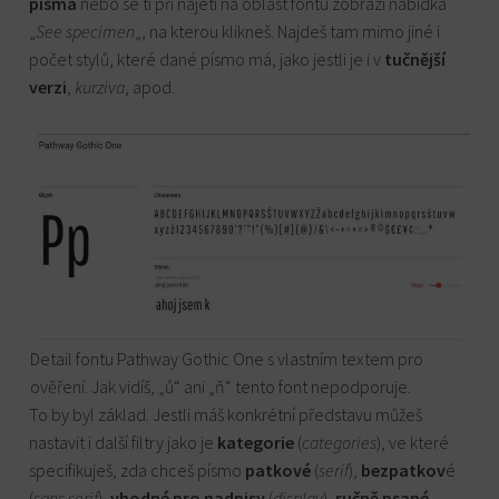
písma
nebo se ti při najetí na oblast fontu zobrazí nabídka
„
See specimen
„, na kterou klikneš. Najdeš tam mimo jiné i
počet stylů, které dané písmo má, jako jestli je i v
tučnější
verzi
,
kurziva
, apod.
Detail fontu Pathway Gothic One s vlastním textem pro
ověření. Jak vidíš, „ů“ ani „ň“ tento font nepodporuje.
To by byl základ. Jestli máš konkrétní představu můžeš
nastavit i další filtry jako je
kategorie
(
categories
), ve které
specifikuješ, zda chceš písmo
patkové
(
serif
),
bezpatkov
é
(
sans serif
),
vhodné pro nadpisy
(
display
),
ručně psané