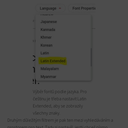
Výběr fontů podle jazyka. Pro
češtinu je třeba nastavit Latin
Extended, aby se zobrazily
všechny znaky.
Druhým důležitým filtrem je pak ten mezi vyhledáváním a
prostorem pro text. Tady si nastavíš, jestli chceš písmo