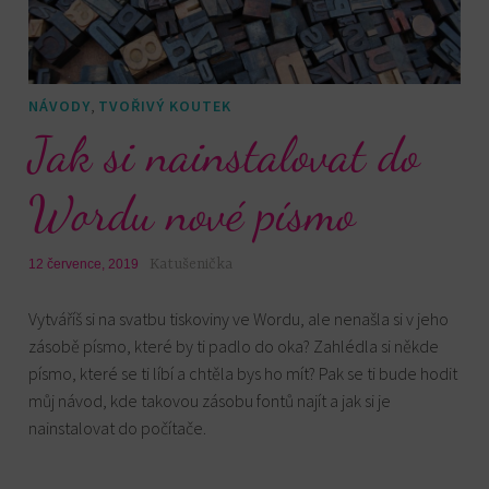
,
NÁVODY
TVOŘIVÝ KOUTEK
Jak si nainstalovat do
Wordu nové písmo
Katušenička
12 července, 2019
Vytváříš si na svatbu tiskoviny ve Wordu, ale nenašla si v jeho
zásobě písmo, které by ti padlo do oka? Zahlédla si někde
písmo, které se ti líbí a chtěla bys ho mít? Pak se ti bude hodit
můj návod, kde takovou zásobu fontů najít a jak si je
nainstalovat do počítače.