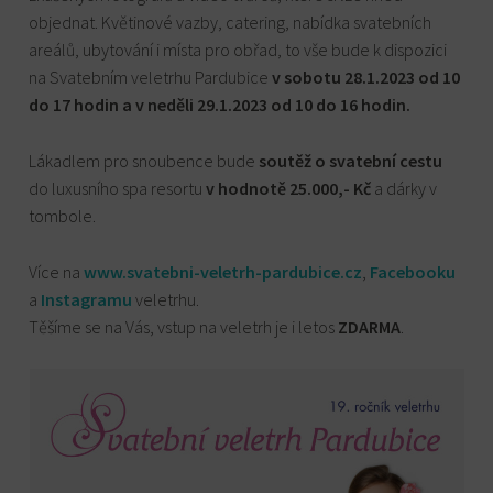
objednat. Květinové vazby, catering, nabídka svatebních
areálů, ubytování i místa pro obřad, to vše bude k dispozici
na Svatebním veletrhu Pardubice
v sobotu 28.1.2023 od 10
do 17 hodin a v neděli 29.1.2023 od 10 do 16 hodin.
Lákadlem pro snoubence bude
soutěž o svatební cestu
do luxusního spa resortu
v hodnotě 25.000,- Kč
a dárky v
tombole.
Více na
www.svatebni-veletrh-pardubice.cz
,
Facebooku
a
Instagramu
veletrhu.
Těšíme se na Vás, vstup na veletrh je i letos
ZDARMA
.