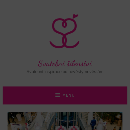
Skip
to
content
Svatební šílenství
Svatební inspirace od nevěsty nevěstám
MENU