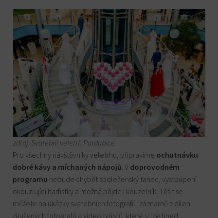
zdroj: Svatební veletrh Pardubice
Pro všechny návštěvníky veletrhu, připravíme
ochutnávku
dobré kávy a míchaných nápojů
. V
doprovodném
programu
nebude chybět společenský tanec, vystoupení
okouzlující harfistky a možná přijde i kouzelník. Těšit se
můžete na ukázky svatebních fotografií i záznamů z dílen
zkušených fotografů a video tvůrců, které si lze hned