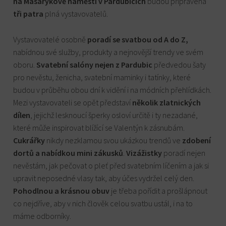
na Masarykově náměstí v Pardubicích
budou připravena
tři patra
plná vystavovatelů.
Vystavovatelé osobně
poradí se svatbou
od A do Z,
nabídnou své služby, produkty a nejnovější trendy ve svém
oboru.
Svatební salóny nejen z Pardubic
předvedou šaty
pro nevěstu, ženicha, svatební maminky i tatínky, které
budou v průběhu obou dní k vidění i na módních přehlídkách.
Mezi vystavovateli se opět představí
několik zlatnických
dílen
, jejichž lesknoucí šperky osloví určitě i ty nezadané,
které může inspirovat blížící se Valentýn k zásnubám.
Cukrářky
nikdy nezklamou svou ukázkou trendů ve
zdobení
dortů a nabídkou mini zákusků
.
Vizážistky
poradí nejen
nevěstám, jak pečovat o pleť před svatebním líčením a jak si
upravit neposedné vlasy tak, aby účes vydržel celý den.
Pohodlnou a krásnou obuv
je třeba pořídit a prošlápnout
co nejdříve, aby v nich člověk celou svatbu ustál, i na to
máme odborníky.