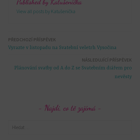
Published by
Katušenička
View all posts by Katušenička
PŘEDCHOZÍ PŘÍSPĚVEK
Navigace
Vyrazte v listopadu na Svatební veletrh Vysočina
pro
NÁSLEDUJÍCÍ PŘÍSPĚVEK
Plánování svatby od A do Z se Svatebním diářem pro
příspěvek
nevěsty
Najdi, co tě zajímá
Vyhledávání