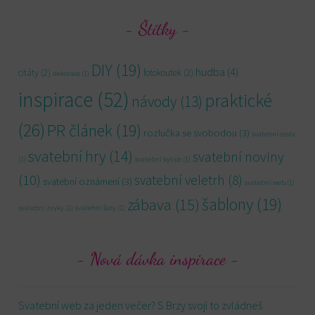
Štítky
DIY
(19)
hudba
(4)
citáty
(2)
fotokoutek
(2)
dekorace
(1)
inspirace
(52)
praktické
návody
(13)
(26)
PR článek
(19)
rozlučka se svobodou
(3)
svatební cesta
svatební hry
(14)
svatební noviny
(1)
svatební kytice
(1)
(10)
svatební veletrh
(8)
svatební oznámení
(3)
svatební web
(1)
šablony
(19)
zábava
(15)
svatební zvyky
(1)
svatební šaty
(1)
Nová dávka inspirace
Svatební web za jeden večer? S Brzy svoji to zvládneš