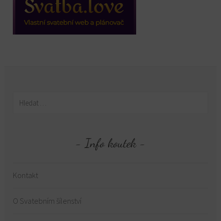
Vyhledávání
Info koutek
Kontakt
O Svatebním šílenství